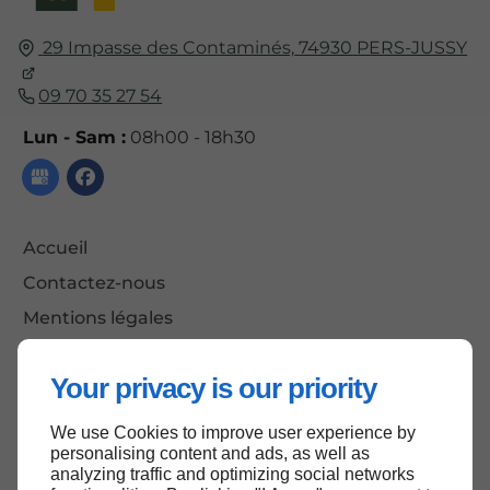
29 Impasse des Contaminés,
74930
PERS-JUSSY
09 70 35 27 54
Lun - Sam :
08h00 - 18h30
Accueil
Contactez-nous
Mentions légales
Plan du site
Your privacy is our priority
We use Cookies to improve user experience by
Haut de page
personalising content and ads, as well as
analyzing traffic and optimizing social networks