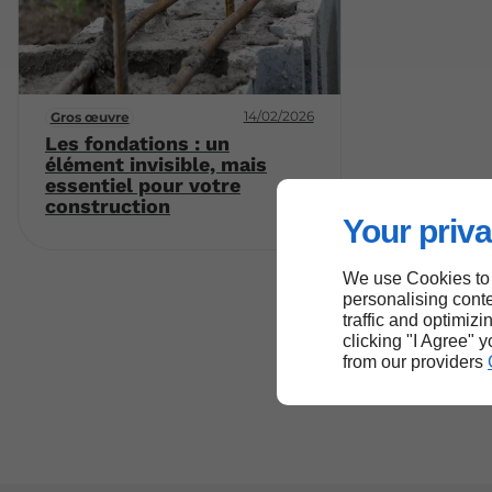
14/02/2026
Gros œuvre
Les fondations : un
élément invisible, mais
essentiel pour votre
construction
Your priva
We use Cookies to
personalising conte
traffic and optimizi
clicking "I Agree" 
from our providers