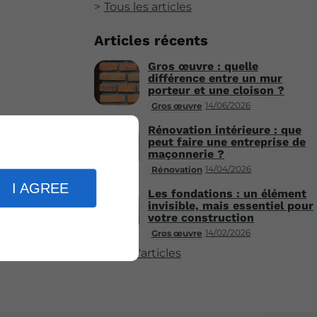
Tous les articles
Articles récents
Gros œuvre : quelle
différence entre un mur
porteur et une cloison ?
14/06/2026
Gros œuvre
Rénovation intérieure : que
peut faire une entreprise de
maçonnerie ?
14/04/2026
Rénovation
I AGREE
Les fondations : un élément
invisible, mais essentiel pour
votre construction
14/02/2026
Gros œuvre
Plus d'articles