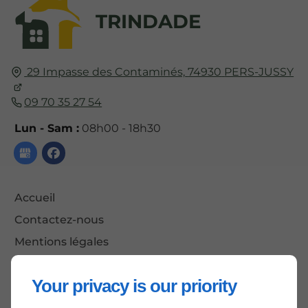
TRINDADE
29 Impasse des Contaminés,
74930
PERS-JUSSY
09 70 35 27 54
Lun - Sam :
08h00 - 18h30
Accueil
Contactez-nous
Mentions légales
Plan du site
Your privacy is our priority