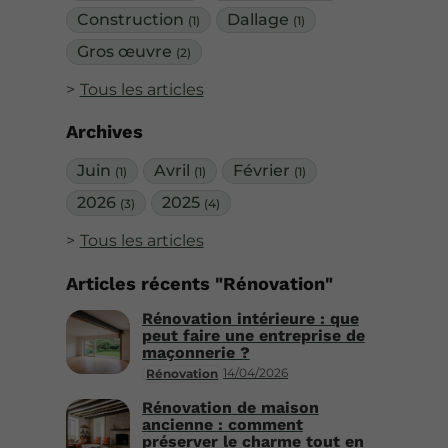
Construction
Dallage
(1)
(1)
Gros œuvre
(2)
Tous les articles
Archives
Juin
Avril
Février
(1)
(1)
(1)
2026
2025
(3)
(4)
Tous les articles
Articles récents "Rénovation"
Rénovation intérieure : que
peut faire une entreprise de
maçonnerie ?
14/04/2026
Rénovation
Rénovation de maison
ancienne : comment
préserver le charme tout en